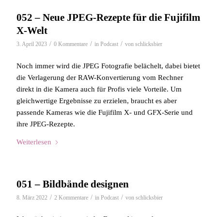
052 – Neue JPEG-Rezepte für die Fujifilm
X-Welt
/
/
/
3. April 2023
0 Kommentare
in
Podcast
von
schlicksbier
Noch immer wird die JPEG Fotografie belächelt, dabei bietet
die Verlagerung der RAW-Konvertierung vom Rechner
direkt in die Kamera auch für Profis viele Vorteile. Um
gleichwertige Ergebnisse zu erzielen, braucht es aber
passende Kameras wie die Fujifilm X- und GFX-Serie und
ihre JPEG-Rezepte.
Weiterlesen
051 – Bildbände designen
/
/
/
8. März 2022
2 Kommentare
in
Podcast
von
schlicksbier