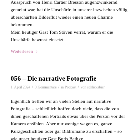
Ausspruch von Henri Cartier Bresson augenzwinkernd
gemeint war, hat die Unschärfe in unserer inzwischen völlig
überschärften Bilderflut wieder einen neuen Charme
bekommen.
Mein heutiger Gast Tom Stöven verrät, warum er die
Unschärfe bewusst einsetzt.
Weiterlesen
056 – Die narrative Fotografie
/
/
/
1. April 2024
0 Kommentare
in
Podcast
von
schlicksbier
Eigentlich treffen wir an vielen Stellen auf narrative
Fotografie – schließlich hoffen doch viele, dass die von
ihnen geschaffenen Portraits etwas über die Person vor der
Kamera erzählen. Aber nur wenige wagen es, ganze
Kurzgeschichten oder gar Bildromane zu erschaffen – so
wie unser heutiger Gast Boris Bethge.