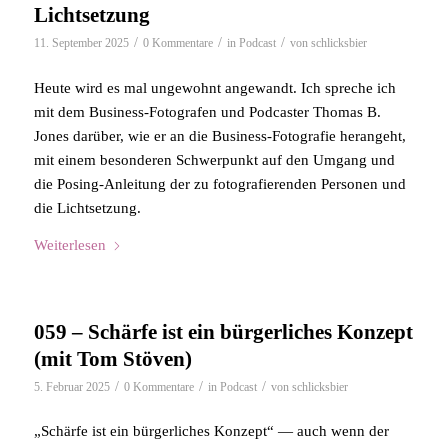
Lichtsetzung
/
/
/
11. September 2025
0 Kommentare
in
Podcast
von
schlicksbier
Heute wird es mal ungewohnt angewandt. Ich spreche ich
mit dem Business-Fotografen und Podcaster Thomas B.
Jones darüber, wie er an die Business-Fotografie herangeht,
mit einem besonderen Schwerpunkt auf den Umgang und
die Posing-Anleitung der zu fotografierenden Personen und
die Lichtsetzung.
Weiterlesen
059 – Schärfe ist ein bürgerliches Konzept
(mit Tom Stöven)
/
/
/
5. Februar 2025
0 Kommentare
in
Podcast
von
schlicksbier
„Schärfe ist ein bürgerliches Konzept“ — auch wenn der