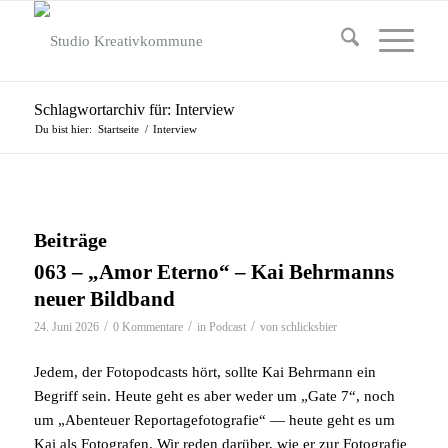
Schlagwortarchiv für: Interview
Du bist hier:
Startseite
/
Interview
Beiträge
063 – „Amor Eterno“ – Kai Behrmanns
neuer Bildband
/
/
/
24. Juni 2026
0 Kommentare
in
Podcast
von
schlicksbier
Jedem, der Fotopodcasts hört, sollte Kai Behrmann ein
Begriff sein. Heute geht es aber weder um „Gate 7“, noch
um „Abenteuer Reportagefotografie“ — heute geht es um
Kai als Fotografen. Wir reden darüber, wie er zur Fotografie