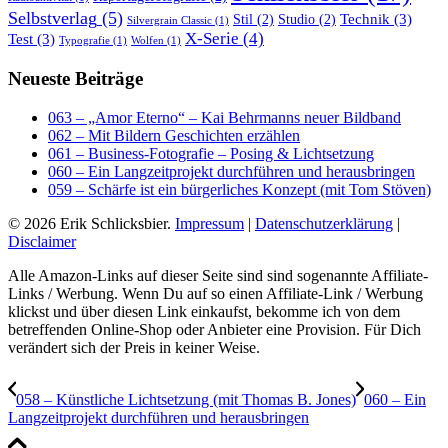
Selbstverlag
(5)
Technik
(3)
Stil
(2)
Studio
(2)
Silvergrain Classic
(1)
X-Serie
(4)
Test
(3)
Typografie
(1)
Wolfen
(1)
Neueste Beiträge
063 – „Amor Eterno“ – Kai Behrmanns neuer Bildband
062 – Mit Bildern Geschichten erzählen
061 – Business-Fotografie – Posing & Lichtsetzung
060 – Ein Langzeitprojekt durchführen und herausbringen
059 – Schärfe ist ein bürgerliches Konzept (mit Tom Stöven)
© 2026 Erik Schlicksbier.
Impressum
|
Datenschutzerklärung
|
Disclaimer
Alle Amazon-Links auf dieser Seite sind sind sogenannte Affiliate-
Links / Werbung. Wenn Du auf so einen Affiliate-Link / Werbung
klickst und über diesen Link einkaufst, bekomme ich von dem
betreffenden Online-Shop oder Anbieter eine Provision. Für Dich
verändert sich der Preis in keiner Weise.
058 – Künstliche Lichtsetzung (mit Thomas B. Jones)
060 – Ein
Langzeitprojekt durchführen und herausbringen