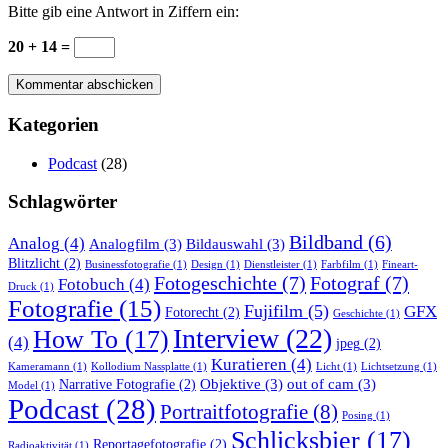
Bitte gib eine Antwort in Ziffern ein:
20 + 14 =
Kategorien
Podcast
(28)
Schlagwörter
Bildband
(6)
Analog
(4)
Analogfilm
(3)
Bildauswahl
(3)
Blitzlicht
(2)
Businessfotografie
(1)
Design
(1)
Dienstleister
(1)
Farbfilm
(1)
Fineart-
Fotogeschichte
(7)
Fotograf
(7)
Fotobuch
(4)
Druck
(1)
Fotografie
(15)
Fujifilm
(5)
GFX
Fotorecht
(2)
Geschichte
(1)
Interview
(22)
How To
(17)
(4)
jpeg
(2)
Kuratieren
(4)
Kameramann
(1)
Kollodium Nassplatte
(1)
Licht
(1)
Lichtsetzung
(1)
Objektive
(3)
out of cam
(3)
Narrative Fotografie
(2)
Model
(1)
Podcast
(28)
Portraitfotografie
(8)
Posing
(1)
Schlicksbier
(17)
Reportagefotografie
(2)
Radioaktivität
(1)