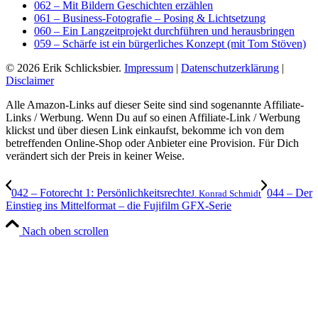
062 – Mit Bildern Geschichten erzählen
061 – Business-Fotografie – Posing & Lichtsetzung
060 – Ein Langzeitprojekt durchführen und herausbringen
059 – Schärfe ist ein bürgerliches Konzept (mit Tom Stöven)
© 2026 Erik Schlicksbier.
Impressum
|
Datenschutzerklärung
|
Disclaimer
Alle Amazon-Links auf dieser Seite sind sind sogenannte Affiliate-
Links / Werbung. Wenn Du auf so einen Affiliate-Link / Werbung
klickst und über diesen Link einkaufst, bekomme ich von dem
betreffenden Online-Shop oder Anbieter eine Provision. Für Dich
verändert sich der Preis in keiner Weise.
042 – Fotorecht 1: Persönlichkeitsrechte
044 – Der
J. Konrad Schmidt
Einstieg ins Mittelformat – die Fujifilm GFX-Serie
Nach oben scrollen