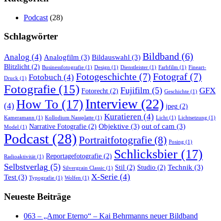
Podcast
(28)
Schlagwörter
Bildband
(6)
Analog
(4)
Analogfilm
(3)
Bildauswahl
(3)
Blitzlicht
(2)
Businessfotografie
(1)
Design
(1)
Dienstleister
(1)
Farbfilm
(1)
Fineart-
Fotogeschichte
(7)
Fotograf
(7)
Fotobuch
(4)
Druck
(1)
Fotografie
(15)
Fujifilm
(5)
GFX
Fotorecht
(2)
Geschichte
(1)
Interview
(22)
How To
(17)
(4)
jpeg
(2)
Kuratieren
(4)
Kameramann
(1)
Kollodium Nassplatte
(1)
Licht
(1)
Lichtsetzung
(1)
Objektive
(3)
out of cam
(3)
Narrative Fotografie
(2)
Model
(1)
Podcast
(28)
Portraitfotografie
(8)
Posing
(1)
Schlicksbier
(17)
Reportagefotografie
(2)
Radioaktivität
(1)
Selbstverlag
(5)
Technik
(3)
Stil
(2)
Studio
(2)
Silvergrain Classic
(1)
X-Serie
(4)
Test
(3)
Typografie
(1)
Wolfen
(1)
Neueste Beiträge
063 – „Amor Eterno“ – Kai Behrmanns neuer Bildband