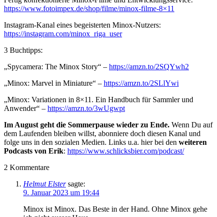
https://www.fotoimpex.de/shop/filme/minox-filme-8×11
Instagram-Kanal eines begeisterten Minox-Nutzers:
https://instagram.com/minox_riga_user
3 Buchtipps:
„Spycamera: The Minox Story“ –
https://amzn.to/2SQYwh2
„Minox: Marvel in Miniature“ –
https://amzn.to/2SLlYwi
„Minox: Variationen in 8×11. Ein Handbuch für Sammler und
Anwender“ –
https://amzn.to/3wUgwpt
Im August geht die Sommerpause wieder zu Ende.
Wenn Du auf
dem Laufenden bleiben willst, abonniere doch diesen Kanal und
folge uns in den sozialen Medien. Links u.a. hier bei den
weiteren
Podcasts von Erik
:
https://www.schlicksbier.com/podcast/
2
Kommentare
Helmut Elster
sagte:
9. Januar 2023 um 19:44
Minox ist Minox. Das Beste in der Hand. Ohne Minox gehe