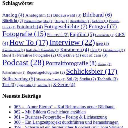
Schlagwörter
Bildband
(6)
Analog
(4)
Analogfilm
(3)
Bildauswahl
(3)
Blitzlicht
(2)
Businessfotografie
(1)
Design
(1)
Dienstleister
(1)
Farbfilm
(1)
Fineart-
Fotogeschichte
(7)
Fotograf
(7)
Fotobuch
(4)
Druck
(1)
Fotografie
(15)
Fujifilm
(5)
GFX
Fotorecht
(2)
Geschichte
(1)
Interview
(22)
How To
(17)
(4)
jpeg
(2)
Kuratieren
(4)
Kameramann
(1)
Kollodium Nassplatte
(1)
Licht
(1)
Lichtsetzung
(1)
Objektive
(3)
out of cam
(3)
Narrative Fotografie
(2)
Model
(1)
Podcast
(28)
Portraitfotografie
(8)
Posing
(1)
Schlicksbier
(17)
Reportagefotografie
(2)
Radioaktivität
(1)
Selbstverlag
(5)
Technik
(3)
Stil
(2)
Studio
(2)
Silvergrain Classic
(1)
X-Serie
(4)
Test
(3)
Typografie
(1)
Wolfen
(1)
Neueste Beiträge
063 – „Amor Eterno“ – Kai Behrmanns neuer Bildband
062 – Mit Bildern Geschichten erzählen
061 – Business-Fotografie – Posing & Lichtsetzung
060 – Ein Langzeitprojekt durchführen und herausbringen
059 – Schärfe ist ein bürgerliches Konzept (mit Tom Stöven)