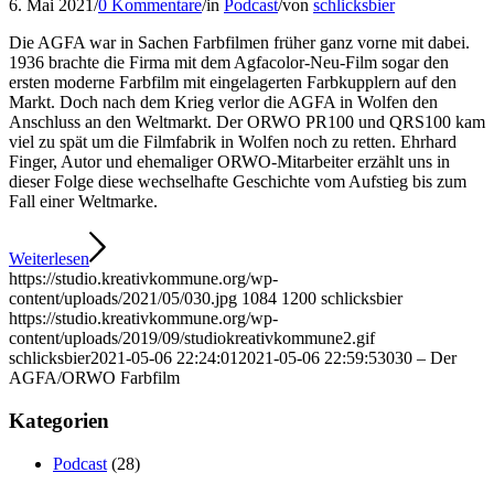
6. Mai 2021
/
0 Kommentare
/
in
Podcast
/
von
schlicksbier
Die AGFA war in Sachen Farbfilmen früher ganz vorne mit dabei.
1936 brachte die Firma mit dem Agfacolor-Neu-Film sogar den
ersten moderne Farbfilm mit eingelagerten Farbkupplern auf den
Markt. Doch nach dem Krieg verlor die AGFA in Wolfen den
Anschluss an den Weltmarkt. Der ORWO PR100 und QRS100 kam
viel zu spät um die Filmfabrik in Wolfen noch zu retten. Ehrhard
Finger, Autor und ehemaliger ORWO-Mitarbeiter erzählt uns in
dieser Folge diese wechselhafte Geschichte vom Aufstieg bis zum
Fall einer Weltmarke.
Weiterlesen
https://studio.kreativkommune.org/wp-
content/uploads/2021/05/030.jpg
1084
1200
schlicksbier
https://studio.kreativkommune.org/wp-
content/uploads/2019/09/studiokreativkommune2.gif
schlicksbier
2021-05-06 22:24:01
2021-05-06 22:59:53
030 – Der
AGFA/ORWO Farbfilm
Kategorien
Podcast
(28)